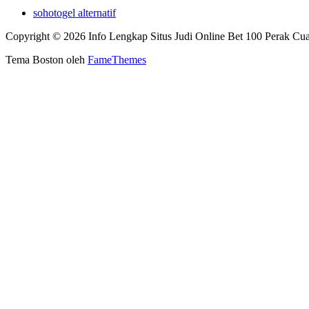
sohotogel alternatif
Copyright © 2026 Info Lengkap Situs Judi Online Bet 100 Perak Cua
Tema Boston oleh
FameThemes