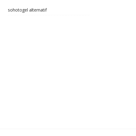
sohotogel alternatif