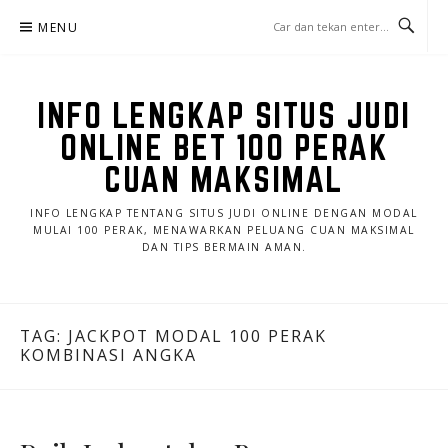
Lompat
MENU
ke
konten
INFO LENGKAP SITUS JUDI
ONLINE BET 100 PERAK
CUAN MAKSIMAL
INFO LENGKAP TENTANG SITUS JUDI ONLINE DENGAN MODAL
MULAI 100 PERAK, MENAWARKAN PELUANG CUAN MAKSIMAL
DAN TIPS BERMAIN AMAN.
TAG:
JACKPOT MODAL 100 PERAK
KOMBINASI ANGKA