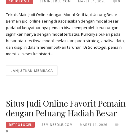
SOHOTOGEL
SEMINEEDLE.COM
MARET 31, 2026
0
Teknik Main Judi Online dengan Modal Kecil tapi Untung Besar –
Bermain judi online sering di asosiasikan dengan modal besar,
padahal kenyataannya pemain bisa memperoleh keuntungan
signifikan hanya dengan modal terbatas. Kuncinya bukan pada
besar atau kecilnya modal, melainkan pada strategi, analisa data,
dan disiplin dalam menempatkan taruhan. Di Sohotogel, pemain
memiliki akses ke histori…
LANJUTKAN MEMBACA
Situs Judi Online Favorit Pemain
dengan Peluang Hadiah Besar
RETROTOGEL
SEMINEEDLE.COM
MARET 11, 2026
0