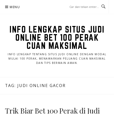
Lompat
MENU
ke
konten
INFO LENGKAP SITUS JUDI
ONLINE BET 100 PERAK
CUAN MAKSIMAL
INFO LENGKAP TENTANG SITUS JUDI ONLINE DENGAN MODAL
MULAI 100 PERAK, MENAWARKAN PELUANG CUAN MAKSIMAL
DAN TIPS BERMAIN AMAN.
TAG:
JUDI ONLINE GACOR
Trik Biar Bet 100 Perak di Judi