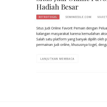
Hadiah Besar
SEMINEEDLE.COM
MARET
RETROTOGEL
Situs Judi Online Favorit Pemain dengan Pelu
kalangan masyarakat karena kemudahan akses,
Salah satu platform yang banyak dipilih oleh
permainan judi online, khususnya togel, deng
LANJUTKAN MEMBACA