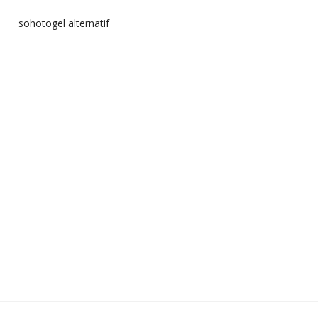
sohotogel alternatif