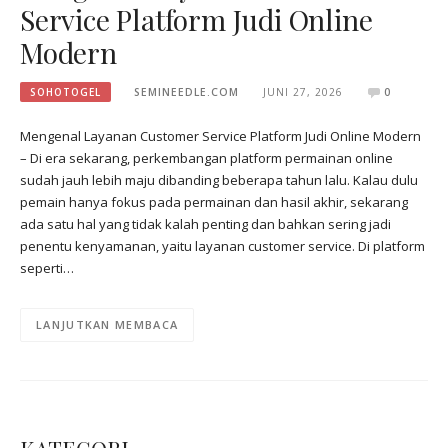
Service Platform Judi Online
Modern
SOHOTOGEL
SEMINEEDLE.COM
JUNI 27, 2026
0
Mengenal Layanan Customer Service Platform Judi Online Modern
– Di era sekarang, perkembangan platform permainan online
sudah jauh lebih maju dibanding beberapa tahun lalu. Kalau dulu
pemain hanya fokus pada permainan dan hasil akhir, sekarang
ada satu hal yang tidak kalah penting dan bahkan sering jadi
penentu kenyamanan, yaitu layanan customer service. Di platform
seperti…
LANJUTKAN MEMBACA