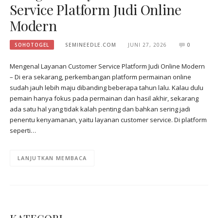
Service Platform Judi Online
Modern
SOHOTOGEL
SEMINEEDLE.COM
JUNI 27, 2026
0
Mengenal Layanan Customer Service Platform Judi Online Modern
– Di era sekarang, perkembangan platform permainan online
sudah jauh lebih maju dibanding beberapa tahun lalu. Kalau dulu
pemain hanya fokus pada permainan dan hasil akhir, sekarang
ada satu hal yang tidak kalah penting dan bahkan sering jadi
penentu kenyamanan, yaitu layanan customer service. Di platform
seperti…
LANJUTKAN MEMBACA