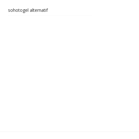
sohotogel alternatif