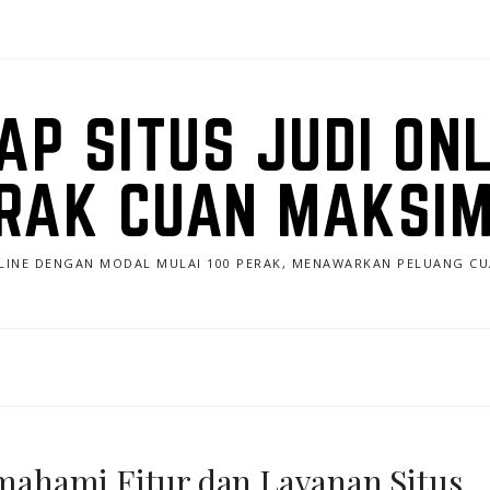
AP SITUS JUDI ONL
RAK CUAN MAKSI
NLINE DENGAN MODAL MULAI 100 PERAK, MENAWARKAN PELUANG CU
ahami Fitur dan Layanan Situs