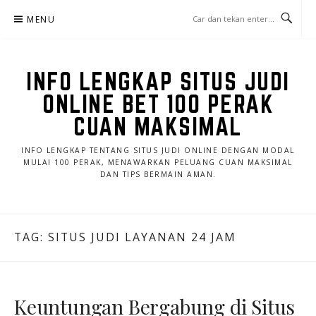
Lompat
MENU
ke
konten
INFO LENGKAP SITUS JUDI
ONLINE BET 100 PERAK
CUAN MAKSIMAL
INFO LENGKAP TENTANG SITUS JUDI ONLINE DENGAN MODAL
MULAI 100 PERAK, MENAWARKAN PELUANG CUAN MAKSIMAL
DAN TIPS BERMAIN AMAN.
TAG:
SITUS JUDI LAYANAN 24 JAM
Keuntungan Bergabung di Situs