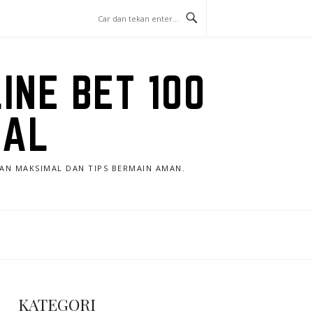
INE BET 100
MAL
AN MAKSIMAL DAN TIPS BERMAIN AMAN.
KATEGORI