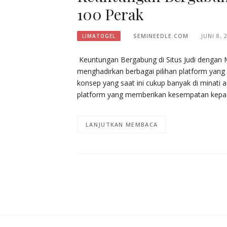
100 Perak
SEMINEEDLE.COM
JUNI 8, 
LIMATOGEL
Keuntungan Bergabung di Situs Judi dengan 
menghadirkan berbagai pilihan platform yang
konsep yang saat ini cukup banyak di minati ad
platform yang memberikan kesempatan kepa
LANJUTKAN MEMBACA