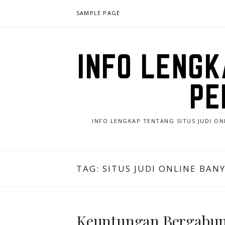
Lompat
SAMPLE PAGE
ke
konten
INFO LENGK
PE
INFO LENGKAP TENTANG SITUS JUDI O
TAG:
SITUS JUDI ONLINE BAN
Keuntungan Bergabung