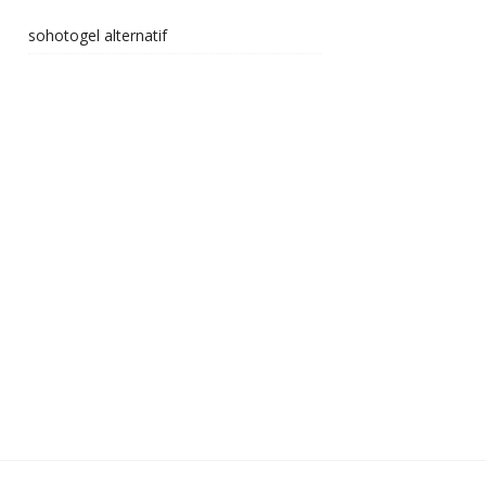
sohotogel alternatif