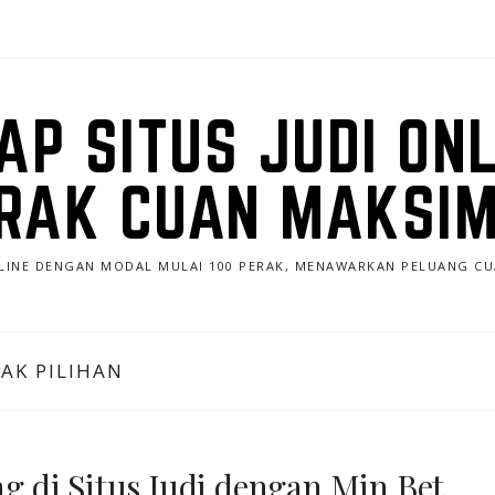
AP SITUS JUDI ONL
RAK CUAN MAKSI
NLINE DENGAN MODAL MULAI 100 PERAK, MENAWARKAN PELUANG CU
YAK PILIHAN
 di Situs Judi dengan Min Bet