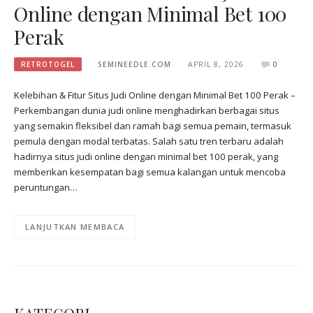
Online dengan Minimal Bet 100
Perak
RETROTOGEL
SEMINEEDLE.COM
APRIL 8, 2026
0
Kelebihan & Fitur Situs Judi Online dengan Minimal Bet 100 Perak –
Perkembangan dunia judi online menghadirkan berbagai situs
yang semakin fleksibel dan ramah bagi semua pemain, termasuk
pemula dengan modal terbatas. Salah satu tren terbaru adalah
hadirnya situs judi online dengan minimal bet 100 perak, yang
memberikan kesempatan bagi semua kalangan untuk mencoba
peruntungan…
LANJUTKAN MEMBACA