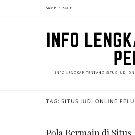
Lompat
SAMPLE PAGE
ke
konten
INFO LENGK
PE
INFO LENGKAP TENTANG SITUS JUDI O
TAG:
SITUS JUDI ONLINE PE
Pola Bermain di Situs