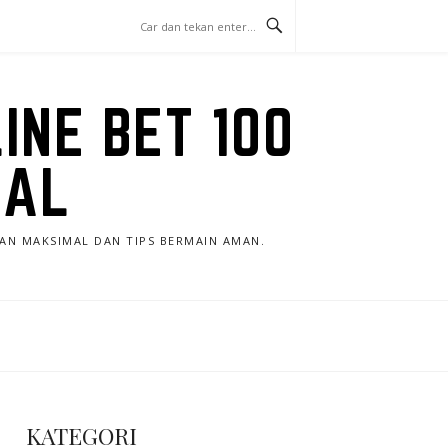
INE BET 100
MAL
AN MAKSIMAL DAN TIPS BERMAIN AMAN.
KATEGORI