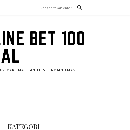
INE BET 100
MAL
AN MAKSIMAL DAN TIPS BERMAIN AMAN.
KATEGORI