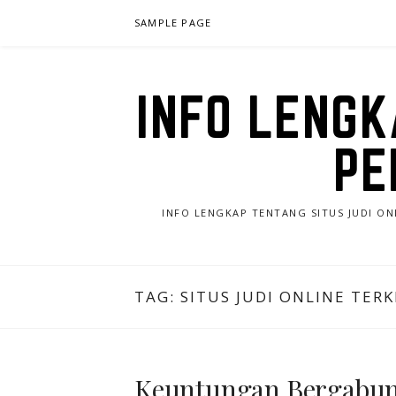
Lompat
SAMPLE PAGE
ke
konten
INFO LENGK
PE
INFO LENGKAP TENTANG SITUS JUDI O
TAG:
SITUS JUDI ONLINE TERK
Keuntungan Bergabung