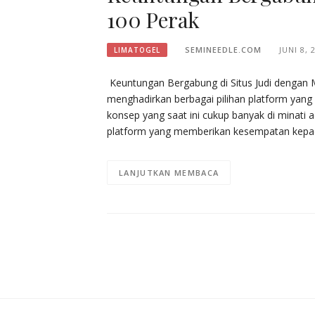
100 Perak
SEMINEEDLE.COM
JUNI 8, 
LIMATOGEL
Keuntungan Bergabung di Situs Judi dengan 
menghadirkan berbagai pilihan platform yang
konsep yang saat ini cukup banyak di minati ad
platform yang memberikan kesempatan kepa
LANJUTKAN MEMBACA