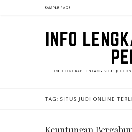
Lompat
SAMPLE PAGE
ke
konten
INFO LENGK
PE
INFO LENGKAP TENTANG SITUS JUDI O
TAG:
SITUS JUDI ONLINE TER
Keuntungan Bergabung