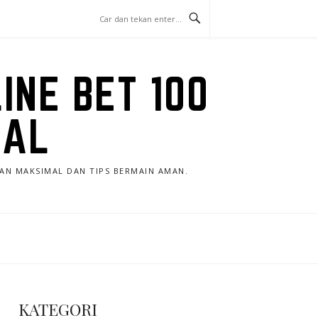
INE BET 100
MAL
AN MAKSIMAL DAN TIPS BERMAIN AMAN.
KATEGORI