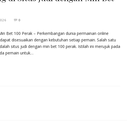
2026
0
Min Bet 100 Perak – Perkembangan dunia permainan online
 dapat disesuaikan dengan kebutuhan setiap pemain. Salah satu
alah situs judi dengan min bet 100 perak. Istilah ini merujuk pada
da pemain untuk…