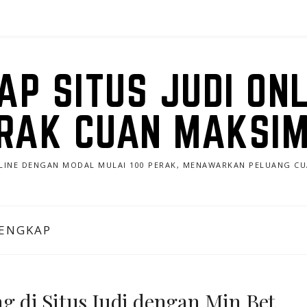
AP SITUS JUDI ONL
RAK CUAN MAKSI
NLINE DENGAN MODAL MULAI 100 PERAK, MENAWARKAN PELUANG CU
LENGKAP
 di Situs Judi dengan Min Bet