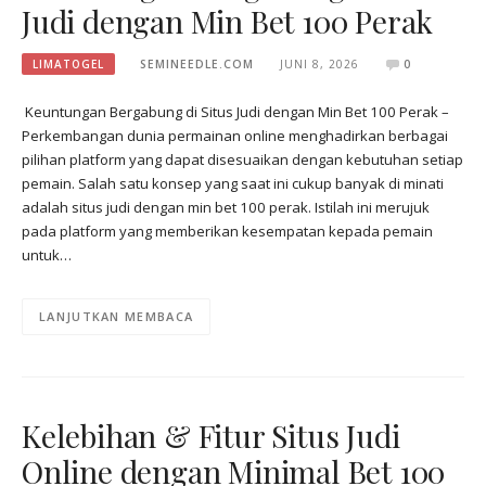
Judi dengan Min Bet 100 Perak
LIMATOGEL
SEMINEEDLE.COM
JUNI 8, 2026
0
Keuntungan Bergabung di Situs Judi dengan Min Bet 100 Perak –
Perkembangan dunia permainan online menghadirkan berbagai
pilihan platform yang dapat disesuaikan dengan kebutuhan setiap
pemain. Salah satu konsep yang saat ini cukup banyak di minati
adalah situs judi dengan min bet 100 perak. Istilah ini merujuk
pada platform yang memberikan kesempatan kepada pemain
untuk…
LANJUTKAN MEMBACA
Kelebihan & Fitur Situs Judi
Online dengan Minimal Bet 100