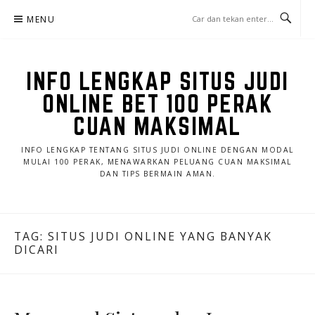
Lompat
MENU
ke
konten
INFO LENGKAP SITUS JUDI
ONLINE BET 100 PERAK
CUAN MAKSIMAL
INFO LENGKAP TENTANG SITUS JUDI ONLINE DENGAN MODAL
MULAI 100 PERAK, MENAWARKAN PELUANG CUAN MAKSIMAL
DAN TIPS BERMAIN AMAN.
TAG:
SITUS JUDI ONLINE YANG BANYAK
DICARI