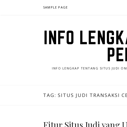
Lompat
SAMPLE PAGE
ke
konten
INFO LENGK
PE
INFO LENGKAP TENTANG SITUS JUDI O
TAG:
SITUS JUDI TRANSAKSI C
Fitur Situs Judi yang