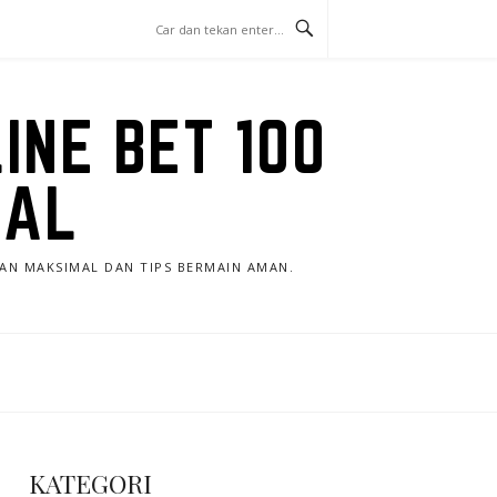
INE BET 100
MAL
AN MAKSIMAL DAN TIPS BERMAIN AMAN.
KATEGORI