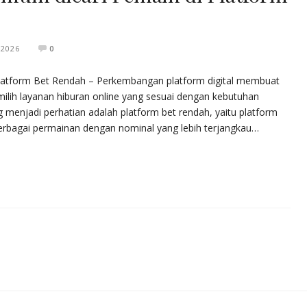
 2026
0
 Platform Bet Rendah – Perkembangan platform digital membuat
lih layanan hiburan online yang sesuai dengan kebutuhan
g menjadi perhatian adalah platform bet rendah, yaitu platform
bagai permainan dengan nominal yang lebih terjangkau…