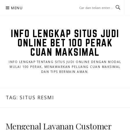
Lompat
MENU
ke
konten
INFO LENGKAP SITUS JUDI
ONLINE BET 100 PERAK
CUAN MAKSIMAL
INFO LENGKAP TENTANG SITUS JUDI ONLINE DENGAN MODAL
MULAI 100 PERAK, MENAWARKAN PELUANG CUAN MAKSIMAL
DAN TIPS BERMAIN AMAN.
TAG:
SITUS RESMI
Mengenal Layanan Customer