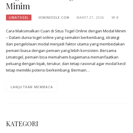
Minim
LIMATOGEL
SEMINEEDLE.COM
MARET 27, 2026
0
Cara Maksimalkan Cuan di Situs Togel Online dengan Modal Minim
– Dalam dunia togel online yang semakin berkembang, strategi
dan pengelolaan modal menjadi faktor utama yang membedakan
pemain biasa dengan pemain yang lebih konsisten. Bersama
Limatogel, pemain bisa memahami bagaimana memanfaatkan
peluang dengan bijak, terukur, dan tetap rasional agar modal kecil
tetap memiliki potensi berkembang. Bermain…
LANJUTKAN MEMBACA
KATEGORI