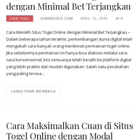
dengan Minimal Bet Terjangkau
LIMATOGEL
SEMINEEDLE.COM
APRIL 16, 2026
0
Cara Memilih Situs Togel Online dengan Minimal Bet Terjangkau –
Dalam beberapa tahun terakhir, perkembangan dunia digital telah
mengubah cara banyak orang menikmati permainan togel online.
Jika sebelumnya permainan ini hanya bisa diakses melalui cara-
cara konvensional, kini semuanya telah beralih ke platform digital
yang lebih praktis dan mudah digunakan. Salah satu perubahan
yang paling terasa…
LANJUTKAN MEMBACA
Cara Maksimalkan Cuan di Situs
Togel Online dengan Modal