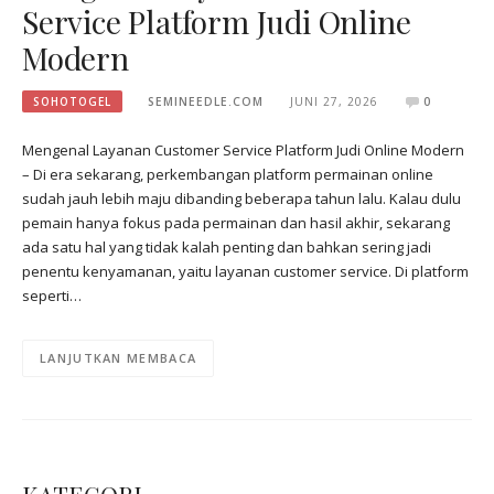
Service Platform Judi Online
Modern
SOHOTOGEL
SEMINEEDLE.COM
JUNI 27, 2026
0
Mengenal Layanan Customer Service Platform Judi Online Modern
– Di era sekarang, perkembangan platform permainan online
sudah jauh lebih maju dibanding beberapa tahun lalu. Kalau dulu
pemain hanya fokus pada permainan dan hasil akhir, sekarang
ada satu hal yang tidak kalah penting dan bahkan sering jadi
penentu kenyamanan, yaitu layanan customer service. Di platform
seperti…
LANJUTKAN MEMBACA