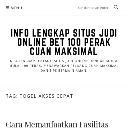
Lompat
MENU
ke
konten
INFO LENGKAP SITUS JUDI
ONLINE BET 100 PERAK
CUAN MAKSIMAL
INFO LENGKAP TENTANG SITUS JUDI ONLINE DENGAN MODAL
MULAI 100 PERAK, MENAWARKAN PELUANG CUAN MAKSIMAL
DAN TIPS BERMAIN AMAN.
TAG:
TOGEL AKSES CEPAT
Cara Memanfaatkan Fasilitas