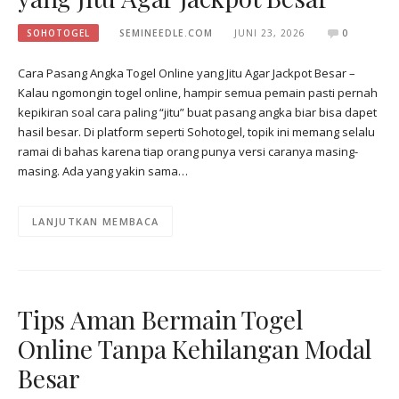
SOHOTOGEL
SEMINEEDLE.COM
JUNI 23, 2026
0
Cara Pasang Angka Togel Online yang Jitu Agar Jackpot Besar –
Kalau ngomongin togel online, hampir semua pemain pasti pernah
kepikiran soal cara paling “jitu” buat pasang angka biar bisa dapet
hasil besar. Di platform seperti Sohotogel, topik ini memang selalu
ramai di bahas karena tiap orang punya versi caranya masing-
masing. Ada yang yakin sama…
LANJUTKAN MEMBACA
Tips Aman Bermain Togel
Online Tanpa Kehilangan Modal
Besar