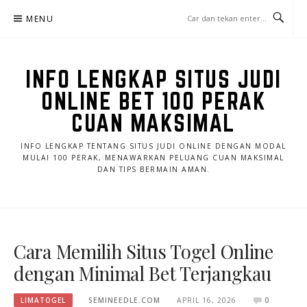
Lompat
MENU
ke
konten
INFO LENGKAP SITUS JUDI
ONLINE BET 100 PERAK
CUAN MAKSIMAL
INFO LENGKAP TENTANG SITUS JUDI ONLINE DENGAN MODAL
MULAI 100 PERAK, MENAWARKAN PELUANG CUAN MAKSIMAL
DAN TIPS BERMAIN AMAN.
Cara Memilih Situs Togel Online
dengan Minimal Bet Terjangkau
LIMATOGEL
SEMINEEDLE.COM
APRIL 16, 2026
0