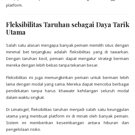
platform.
Fleksibilitas Taruhan sebagai Daya Tarik
Utama
Salah satu alasan mengapa banyak pemain memilih situs dengan
minimal bet terjangkau adalah fleksibilitas yang di tawarkan.
Dengan taruhan kecil, pemain dapat mengatur strategi bermain
mereka dengan lebih bebas tanpa tekanan besar.
Fleksibilitas ini juga memungkinkan pemain untuk bermain lebih
lama dengan modal yang sama. Mereka dapat mencoba berbagai
pendekatan tanpa harus khawatir kehilangan seluruh modal
dalam waktu singkat.
Di Limatogel, fleksibilitas taruhan menjadi salah satu keunggulan
utama yang membuat platform ini di minati oleh banyak pemain.
Sistem ini memberikan keseimbangan antara hiburan dan
pengelolaan risiko.