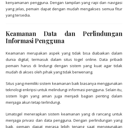
kenyamanan pengguna. Dengan tampilan yang rapi dan navigasi
yang jelas, pemain dapat dengan mudah mengakses semua fitur
yang tersedia.
Keamanan Data dan Perlindungan
Informasi Pengguna
Keamanan merupakan aspek yang tidak bisa diabaikan dalam
dunia digital, termasuk dalam situs togel online. Data pribadi
pemain harus di lindungi dengan sistem yang kuat agar tidak
mudah di akses oleh pihak yang tidak berwenang.
Situs yang memiliki sistem keamanan baik biasanya menggunakan
teknologi enkripsi untuk melindungi informasi pengguna. Selain itu,
sistem login yang aman juga menjadi bagian penting dalam
menjaga akun tetap terlindungi.
Limatogel menerapkan sistem keamanan yang di rancang untuk
menjaga privasi dan data pengguna. Dengan perlindungan yang
baik, pemain dapat merasa lebih tenang saat menggunakan