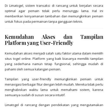
Di Limatogel, sistem transaksi di rancang untuk berjalan secara
optimal agar pemain tidak perlu menunggu lama. Hal ini
memberikan kenyamanan tambahan dan memungkinkan pemain
untuk fokus pada permainan tanpa gangguan teknis.
Kemudahan Akses dan Tampilan
Platform yang User-Friendly
Kemudahan akses menjadi salah satu faktor utama dalam memilih
situs togel online. Platform yang baik biasanya memiliki tampilan
yang sederhana namun tetap fungsional, sehingga mudah di
pahami oleh semua kalangan pemain.
Tampilan yang user-friendly memungkinkan pemain untuk
menavigasi berbagai fitur dengan lebih mudah. Mereka tidak perlu
menghabiskan waktu lama untuk memahami sistem, karena
semuanya sudah di susun secara intuitif.
Limatogel di rancang dengan pendekatan yang mengutamakan