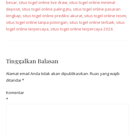
besar
,
situs togel online live draw
,
situs togel online minimal
deposit
,
situs togel online paling jitu
,
situs togel online pasaran
lengkap
,
situs togel online prediksi akurat
,
situs togel online resmi
,
situs togel online tanpa potongan
,
situs togel online terbaik
,
situs
togel online terpercaya
,
situs togel online terpercaya 2026
Tinggalkan Balasan
Alamat email Anda tidak akan dipublikasikan.
Ruas yang wajib
ditandai
*
Komentar
*